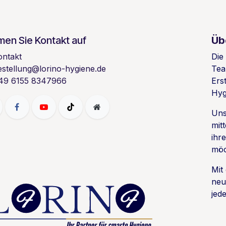
en Sie Kontakt auf
Üb
ontakt
Die
estellung@lorino-hygiene.de
Tea
49 6155 8347966
Ers
Hyg
Uns
mit
ihr
möc
Mit
neu
jede