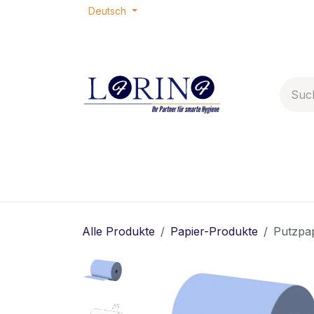
Zum Inhalt springen
Deutsch
Home
Shop
Termin
Ko
Alle Produkte
Papier-Produkte
Putzpap