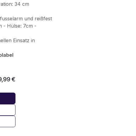
ation: 34 cm
 fusselarm und reißfest
 - Hülse: 7cm -
llen Einsatz in
olabel
9,99
€
b