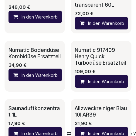
transparent 60L
249,00
€
72,00
€
In den Warenkorb
Auf die Wunschliste
In den Warenkorb
Numatic Bodendüse
Numatic 917409
Kombidüse Ersatzteil
Henry Quick
Turbodüse Ersatzteil
34,90
€
109,00
€
In den Warenkorb
Auf die Wunschliste
In den Warenkorb
Saunaduftkonzentra
Allzweckreiniger Blau
t 1L
10l AR39
17,90
€
21,90
€
In den Warenkorb
Vergleichen
In den Warenkorb
Auf die 