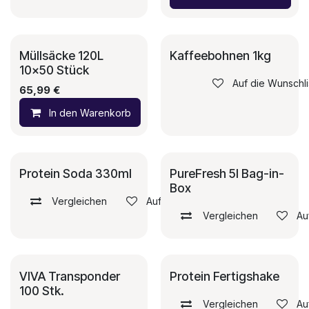
Müllsäcke 120L
Kaffeebohnen 1kg
10x50 Stück
Auf die Wunschli
65,99
€
In den Warenkorb
Auf die Wunschliste
Protein Soda 330ml
PureFresh 5l Bag-in-
Box
Vergleichen
Auf die Wunschliste
Vergleichen
Au
VIVA Transponder
Protein Fertigshake
100 Stk.
Vergleichen
Au