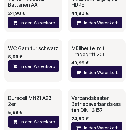
Batterien AA
HDPE
24,90
€
44,90
€
In den Warenkorb
In den Warenkorb
Auf die Wunschliste
WC Garnitur schwarz
Müllbeutel mit
Tragegriff 20L
5,99
€
49,99
€
In den Warenkorb
Auf die Wunschliste
In den Warenkorb
Duracell MN21 A23
Verbandskasten
2er
Betriebsverbandskas
ten DIN 13157
5,99
€
24,90
€
In den Warenkorb
Auf die Wunschliste
In den Warenkorb