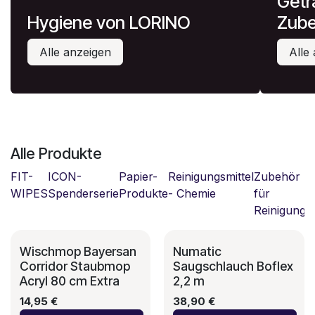
Getr
Hygiene von LORINO
Zube
Alle anzeigen
Alle
Alle Produkte
FIT-
ICON-
Papier-
Reinigungsmittel
Zubehör
G
WIPES
Spenderserie
Produkte
- Chemie
für
&
Reinigung
Wischmop Bayersan
Numatic
Corridor Staubmop
Saugschlauch Boflex
Acryl 80 cm Extra
2,2 m
14,95
€
38,90
€