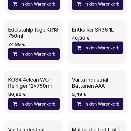
In den Warenkorb
In den Warenkorb
Auf die Wunschliste
Edelstahlpflege KR18
Entkalker SR36 1L
750ml
46,80
€
74,99
€
In den Warenkorb
In den Warenkorb
Auf die Wunschliste
KO34 4clean WC-
Varta Industrial
Reiniger 12x750ml
Batterien AAA
36,90
€
5,49
€
In den Warenkorb
In den Warenkorb
Auf die Wunschliste
Varta Industrial
Müllbeutel Light, 5L |