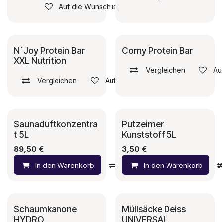
Auf die Wunschliste
N`Joy Protein Bar
Corny Protein Bar
XXL Nutrition
Vergleichen
Au
Vergleichen
Auf die Wunschliste
Saunaduftkonzentra
Putzeimer
t 5L
Kunststoff 5L
89,50
€
3,50
€
In den Warenkorb
Vergleichen
In den Warenkorb
Auf die 
Schaumkanone
Müllsäcke Deiss
HYDRO
UNIVERSAL