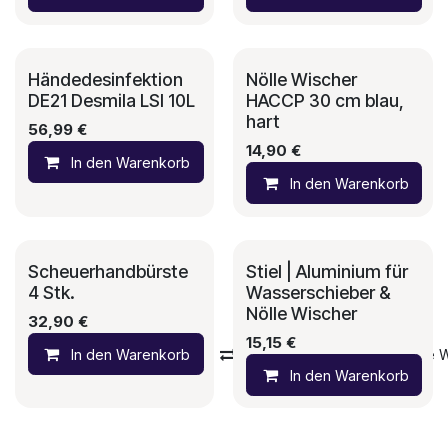
Händedesinfektion
Nölle Wischer
DE21 Desmila LSI 10L
HACCP 30 cm blau,
hart
56,99
€
14,90
€
In den Warenkorb
Auf die Wunschliste
In den Warenkorb
Scheuerhandbürste
Stiel | Aluminium für
4 Stk.
Wasserschieber &
Nölle Wischer
32,90
€
15,15
€
In den Warenkorb
Vergleichen
Auf die 
In den Warenkorb