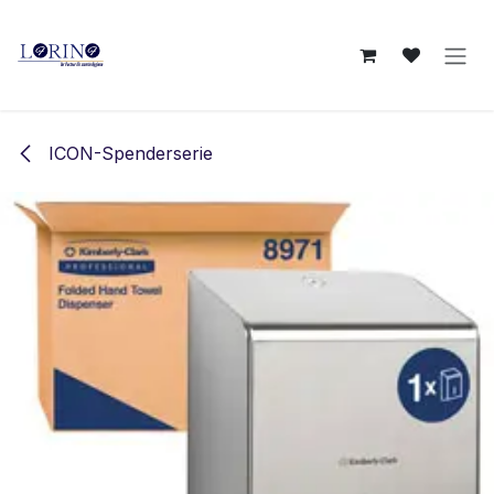
Zum Inhalt springen
ICON-Spenderserie