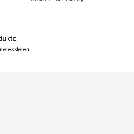
dukte
nteressieren