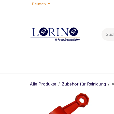
Zum Inhalt springen
Deutsch
Home
Shop
Termin
Ko
Alle Produkte
Zubehör für Reinigung
A