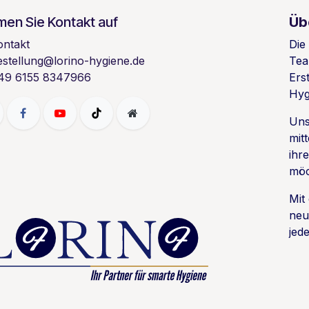
en Sie Kontakt auf
Üb
ontakt
Die
estellung@lorino-hygiene.de
Tea
49 6155 8347966
Ers
Hyg
Uns
mit
ihr
möc
Mit
neu
jede