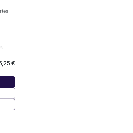
rtes
r.
5,25
€
b