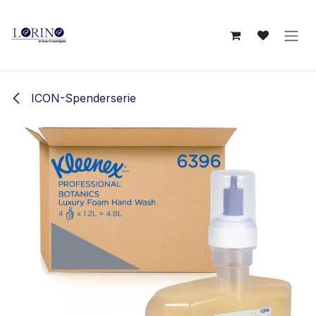
Zum Inhalt springen
ICON-Spenderserie