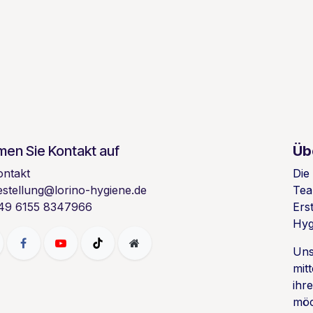
en Sie Kontakt auf
Üb
ontakt
Die
estellung@lorino-hygiene.de
Tea
49 6155 8347966
Ers
Hyg
Uns
mit
ihr
möc