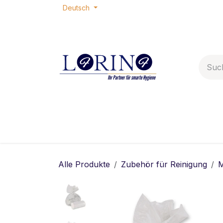
Zum Inhalt springen
Deutsch
Home
Shop
Termin
Ko
Alle Produkte
Zubehör für Reinigung
M