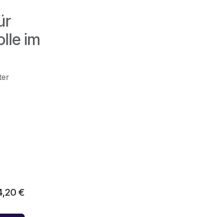
ür
lle im
ter
4,20
€