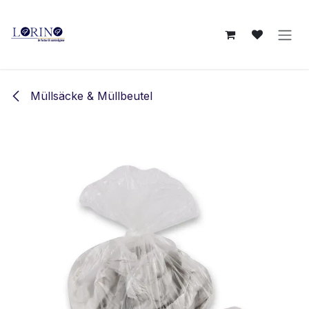
Zum Inhalt springen
Müllsäcke & Müllbeutel