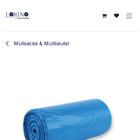
Zum Inhalt springen
Müllsäcke & Müllbeutel