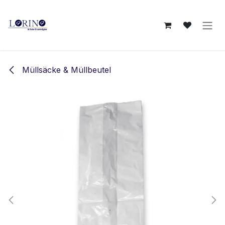
Zum Inhalt springen
Müllsäcke & Müllbeutel