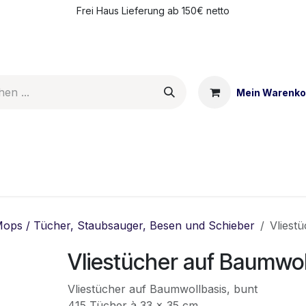
Frei Haus Lieferung ab 150€ netto
Mein Warenko
ntakt
Meine Vorteile
ops / Tücher, Staubsauger, Besen und Schieber
Vliest
Vliestücher auf Baumwol
Vliestücher auf Baumwollbasis, bunt
415 Tücher à 33 x 35 cm