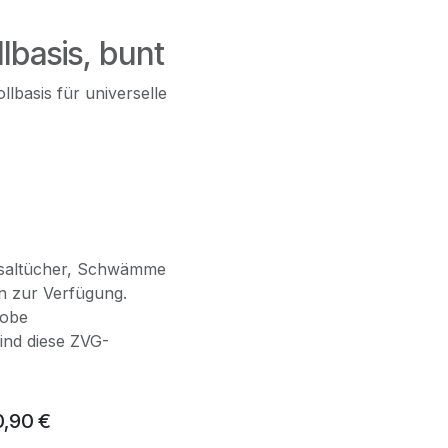
lbasis, bunt
basis für universelle
rsaltücher, Schwämme
en zur Verfügung.
robe
ind diese ZVG-
0,90
€