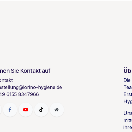
en Sie Kontakt auf
Üb
ontakt
Die
estellung@lorino-hygiene.de
Tea
49 6155 8347966
Ers
Hyg
Uns
mit
ihr