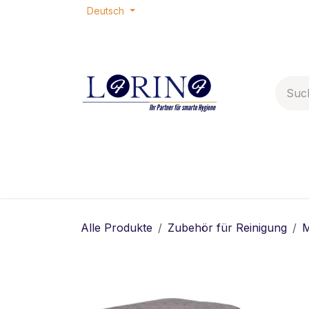
Zum Inhalt springen
Deutsch
Home
Shop
Termin
Ko
Alle Produkte
Zubehör für Reinigung
M