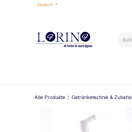
Zum Inhalt springen
Deutsch
Home
Shop
Termin
Ko
Alle Produkte
Getränketechnik & Zubehö