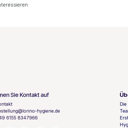
nteressieren
en Sie Kontakt auf
Üb
ontakt
Die
estellung@lorino-hygiene.de
Tea
49 6155 8347966
Ers
Hyg