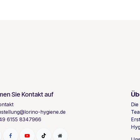
en Sie Kontakt auf
Üb
ontakt
Die
estellung@lorino-hygiene.de
Tea
49 6155 8347966
Ers
Hyg
Uns