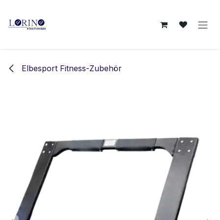
Zum Inhalt springen
Elbesport Fitness-Zubehör