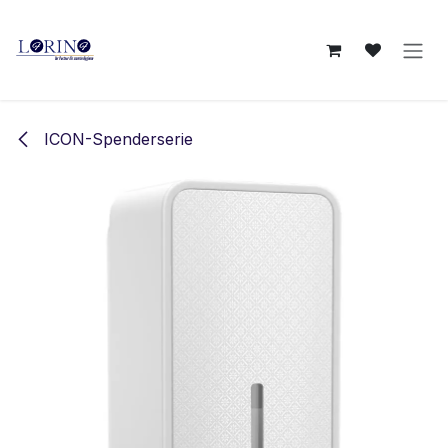
Zum Inhalt springen
ICON-Spenderserie