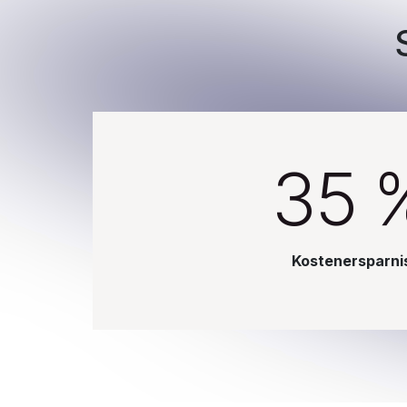
35 
Kostenersparni