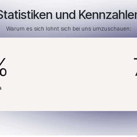
Statistiken und Kennzahle
Warum es sich lohnt sich bei uns umzuschauen:
%
s