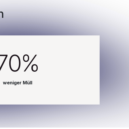
n
70%
weniger Müll