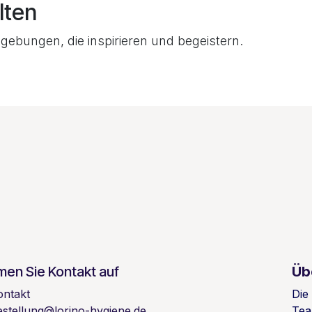
lten
gebungen, die inspirieren und begeistern.
en Sie Kontakt auf
Üb
ontakt
Die
estellung@lorino-hygiene.de
Tea