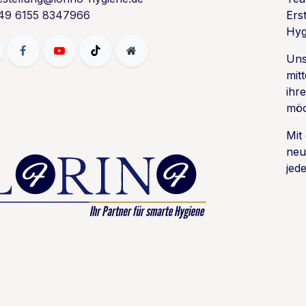
49 6155 8347966
Ers
Hyg
Uns
mit
ihr
möc
Mit
neu
jede